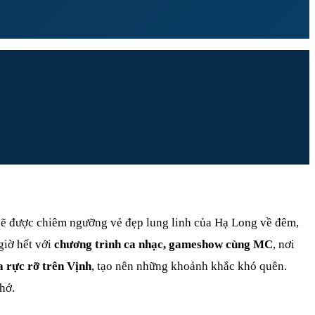
sẽ được chiêm ngưỡng vẻ đẹp lung linh của Hạ Long về đêm,
giờ hết với
chương trình ca nhạc, gameshow cùng MC
, nơi
 rực rỡ trên Vịnh
, tạo nên những khoảnh khắc khó quên.
hớ.