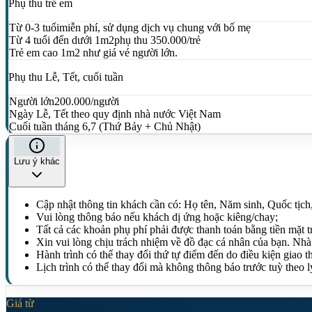
Phụ thu trẻ em
Từ 0-3 tuổi
miễn phí, sử dụng dịch vụ chung với bố mẹ
Từ 4 tuổi đến dưới 1m2
phụ thu 350.000/trẻ
Trẻ em cao 1m2 như giá vé người lớn.
Phụ thu Lễ, Tết, cuối tuần
Người lớn
200.000/người
Ngày Lễ, Tết theo quy định nhà nước Việt Nam
Cuối tuần tháng 6,7 (Thứ Bảy + Chủ Nhật)
Lưu ý khác
Cập nhật thông tin khách cần có: Họ tên, Năm sinh, Quốc tịch
Vui lòng thông báo nếu khách dị ứng hoặc kiêng/chay;
Tất cả các khoản phụ phí phải được thanh toán bằng tiền mặt trự
Xin vui lòng chịu trách nhiệm về đồ đạc cá nhân của bạn. Nhà 
Hành trình có thể thay đổi thứ tự điểm đến do điều kiện giao th
Lịch trình có thể thay đổi mà không thông báo trước tuỳ theo 
Giá từ