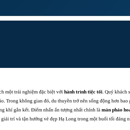
h một trải nghiệm đặc biệt với
hành trình tiệc tối
. Quý khách 
o. Trong không gian đó, du thuyền trở nên sống động hơn bao 
g khí gắn kết. Điểm nhấn ấn tượng nhất chính là
màn pháo hoa
 giải trí và tận hưởng vẻ đẹp Hạ Long trong một buổi tối đáng n