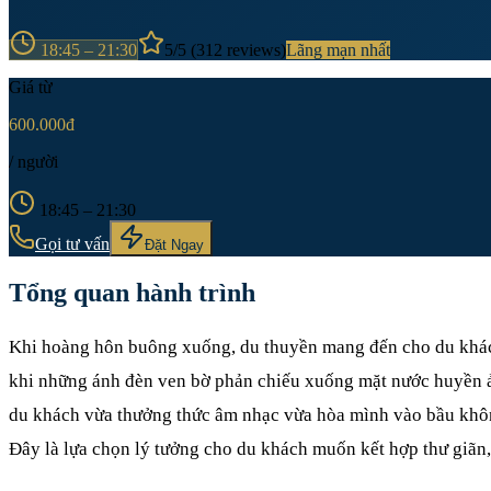
18:45 – 21:30
5
/5 (
312
reviews)
Lãng mạn nhất
Giá từ
600.000đ
/ người
18:45 – 21:30
Gọi tư vấn
Đặt Ngay
Tổng quan hành trình
Khi hoàng hôn buông xuống, du thuyền mang đến cho du khác
khi những ánh đèn ven bờ phản chiếu xuống mặt nước huyền ả
du khách vừa thưởng thức âm nhạc vừa hòa mình vào bầu khôn
Đây là lựa chọn lý tưởng cho du khách muốn kết hợp thư giãn,