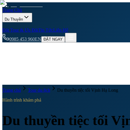
Trang Chủ
Du Thuyền
Đặt Tour & Ưu Đãi
Tin Tức
Liên Hệ
0985 453 960
EN
ĐẶT NGAY
Trang chủ
Tour du lịch
Du thuyền tiệc tối Vịnh Hạ Long
Hành trình khám phá
Du thuyền tiệc tối V