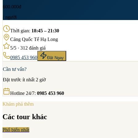
600.000đ
/ người
Thời gian
:
18:45 – 21:30
Cảng Quốc Tế Hạ Long
5
/5 ·
312
đánh giá
0985 453 960
Đặt Ngay
Cần tư vấn?
Đặt trước ít nhất 2 giờ
Hotline 24/7
:
0985 453 960
Khám phá thêm
Các tour khác
Phổ biến nhất