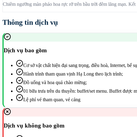
Chiêm ngưỡng màn pháo hoa rực rỡ trên bầu trời đêm lãng mạn. Kết t
Thông tin dịch vụ
Dịch vụ bao gồm
Cơ sở vật chất hiện đại sang trọng, điều hoà, Internet, bể 
Hành trình tham quan vịnh Hạ Long theo lịch trình;
Đồ uống và hoa quả chào mừng;
01 bữa trưa trên du thuyền: buffet/set menu. Buffet được m
Lệ phí vé tham quan, vé cảng
Dịch vụ không bao gồm